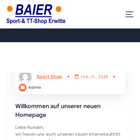
Z
u
Ihr Sport-Shop in Erwitte
m
I
n
h
a
l
t
s
p
Sport Shop
Feb., Fr., 2026
r
i
Admin
n
g
Willkommen auf unserer neuen
e
n
Homepage
Liebe Kunden,
wir freuen uns euch unseren neuen Internetauftritt