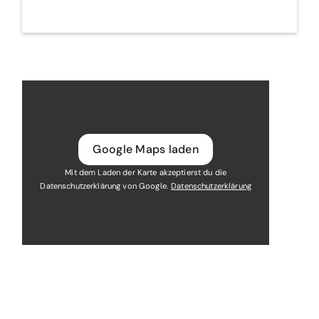
A
l
t
e
r
n
a
t
i
v
Google Maps laden
e
Mit dem Laden der Karte akzeptierst du die
:
Datenschutzerklärung von Google.
Datenschutzerklärung