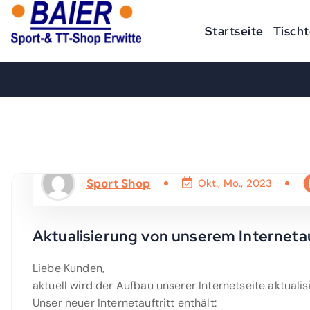
Z
u
Startseite
Tischt
m
Ihr Sport-Shop in Erwitte
I
n
h
a
l
t
s
p
Sport Shop
Okt., Mo., 2023
r
i
n
Aktualisierung von unserem Internetau
g
e
Liebe Kunden,
n
aktuell wird der Aufbau unserer Internetseite aktualis
Unser neuer Internetauftritt enthält: