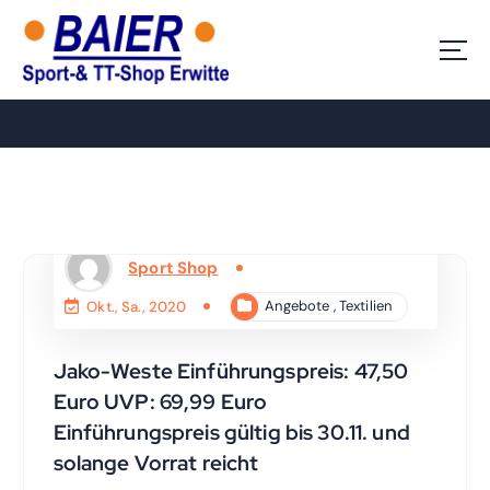
Z
u
Ihr Sport-Shop in Erwitte
m
I
n
h
a
l
t
s
p
Sport Shop
r
i
Angebote
,
Textilien
Okt., Sa., 2020
n
g
Jako-Weste Einführungspreis: 47,50
e
n
Euro UVP: 69,99 Euro
Einführungspreis gültig bis 30.11. und
solange Vorrat reicht