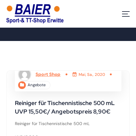
Z
u
Ihr Sport-Shop in Erwitte
m
I
n
h
a
l
t
s
p
Sport Shop
Mai, Sa., 2020
r
i
Angebote
n
g
Reiniger für Tischennistische 500 mL
e
n
UVP 15,50€/ Angebotspreis 8,90€
Reiniger für Tischennistische 500 mL